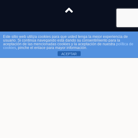
Este sitio web utiliza cookies para que usted tenga la mejor experiencia de
usuario. Si continúa navegando está dando su consentimiento para la
aceptación de las mencionadas cookies y la aceptación de nuestra
política de
cookies
, pinche el enlace para mayor información.
ACEPTAR