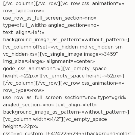
[/vc_column][/vc_row][vc_row css_animation=»»
row_type=»row»
use_row_as_full_screen_section=»no»
type=»full_width» angled_section=»no»
text_align=»left»
background_image_as_pattern=»without_pattern»]
[vc_column offset=»vc_hidden-md vc_hidden-sm
vc_hidden-xs»][vc_single_image image=»3459″
img_size=»large» alignment=»center»
qode_css_animation=»»][vc_empty_space
height=»22px»][vc_empty_space height=»52px»]
[/vc_column][/vc_row][vc_row css_animation=»»
row_type=»row»
use_row_as_full_screen_section=»no» type=»grid»
angled_section=»no» text_align=»left»
background_image_as_pattern=»without_pattern»]
[vc_column width=»1/2″][vc_empty_space
height=»22px»
css=».vc_custom_1642422562965{background-color: