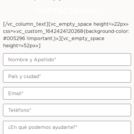
CONTÁCTANOS:
[/vc_column_text][vc_empty_space height=»22px»
css=».vc_custom_1642424120268{background-color:
#005296 !important;}»][vc_empty_space
height=»52px»]