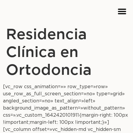
Cursos
Residencia
Clínica en
Ortodoncia
[vc_row css_animation=»» row_type=»row»
use_row_as_full_screen_section=»no» type=»grid»
angled_section=»no» text_align=»left»
background_image_as_pattern=»without_pattern»
css=».vc_custom_1642420101911{margin-right: 100px
!important;margin-left: 100px !important;}»]
[vc_column offset=»vc_hidden-md vc_hidden-sm