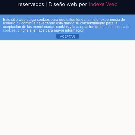
reservados | Diseño web por
Indexa Web
Este sitio web utiliza cookies para que usted tenga la mejor experiencia de
usuario. Si continúa navegando está dando su consentimiento para la
aceptación de las mencionadas cookies y la aceptación de nuestra
política de
cookies
, pinche el enlace para mayor información.
ACEPTAR