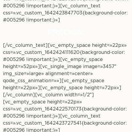
#005296 !important;}»][vc_column_text
css=».vc_custom_1642423847703{background-color:
#005296 !important;}»]
PRECIOS:
[/vc_column_text][vc_empty_space height=»22px»
css=».vc_custom_1642424111620{background-color:
#005296 !important;}»][vc_empty_space
height=»52px»][vc_single_image image=»3457″
img_size=»large» alignment=»center»
qode_css_animation=»»][vc_empty_space
height=»22px»][vc_empty_space height=»72px»]
[/vc_column][vc_column width=»1/2″]
[vc_empty_space height=»22px»
css=».vc_custom_1642422570173{background-color:
#005296 !important;}»][vc_column_text
css=».vc_custom_1642423727541{background-color:
#005296 !important;}»]