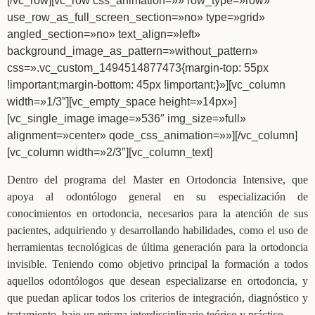
[/vc_row][vc_row css_animation=»» row_type=»row»
use_row_as_full_screen_section=»no» type=»grid»
angled_section=»no» text_align=»left»
background_image_as_pattern=»without_pattern»
css=».vc_custom_1494514877473{margin-top: 55px
!important;margin-bottom: 45px !important;}»][vc_column
width=»1/3″][vc_empty_space height=»14px»]
[vc_single_image image=»536″ img_size=»full»
alignment=»center» qode_css_animation=»»][/vc_column]
[vc_column width=»2/3″][vc_column_text]
Dentro del programa del Master en Ortodoncia Intensive, que
apoya al odontólogo general en su especialización de
conocimientos en ortodoncia, necesarios para la atención de sus
pacientes, adquiriendo y desarrollando habilidades, como el uso de
herramientas tecnológicas de última generación para la ortodoncia
invisible. Teniendo como objetivo principal la formación a todos
aquellos odontólogos que desean especializarse en ortodoncia, y
que puedan aplicar todos los criterios de integración, diagnóstico y
tratamiento, bajo un prisma interdisciplinario teórico y práctico.