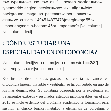
row_type=»row» use_row_as_full_screen_section=»no»
type=»grid» angled_section=»no» text_align=»left»
background_image_as_pattern=»without_pattern»
css=».vc_custom_1494514877473{margin-top: 55px
!important;margin-bottom: 45px !important;}»][vc_column]
[vc_column_text]
¿DÓNDE ESTUDIAR UNA
ESPECIALIDAD EN ORTODONCIA?
[/vc_column_text][/vc_column][vc_column width=»2/3″]
[vc_empty_space][vc_column_text]
Este instituto de ortodoncia, gracias a sus constantes avances en
ortodoncia lingual, invisible y vestibular, se ha convertido en uno de
los más demandados. Su constante búsqueda por la excelencia en
tratamientos exitosos y resultados estéticos incomparables, en el año
2013 se incluye dentro del programa académico la formación para
sustituir el clásico bracket metálico a elementos de porcelana o