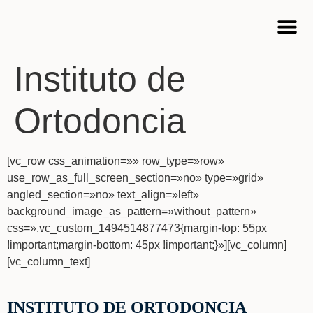
Cursos 
Instituto de
Ortodoncia
[vc_row css_animation=»» row_type=»row»
use_row_as_full_screen_section=»no» type=»grid»
angled_section=»no» text_align=»left»
background_image_as_pattern=»without_pattern»
css=».vc_custom_1494514877473{margin-top: 55px
!important;margin-bottom: 45px !important;}»][vc_column]
[vc_column_text]
INSTITUTO DE ORTODONCIA