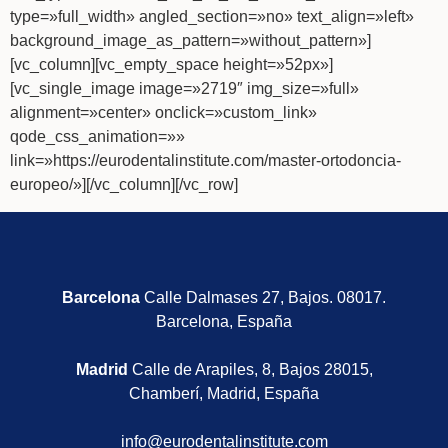
type=»full_width» angled_section=»no» text_align=»left»
background_image_as_pattern=»without_pattern»]
[vc_column][vc_empty_space height=»52px»]
[vc_single_image image=»2719″ img_size=»full»
alignment=»center» onclick=»custom_link»
qode_css_animation=»»
link=»https://eurodentalinstitute.com/master-ortodoncia-
europeo/»][/vc_column][/vc_row]
Barcelona
Calle Dalmases 27, Bajos. 08017.
Barcelona, España
Madrid
Calle de Arapiles, 8, Bajos 28015,
Chamberí, Madrid, España
info@eurodentalinstitute.com